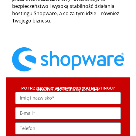
bezpieczeństwo i wysoką stabilność działania
hostingu Shopware, a co za tym idzie – również
Twojego biznesu.
POTRZEBUJESZ SPRAWDZONEGO HOSTINGU?
SKONTAKTUJ SIĘ Z NAMI